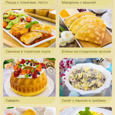
Пицца с томатами, песто
Макароны с вишней
и моцареллой
Свинина в томатном соусе
Блины на сгущенном молоке
под сыром
Саварен
Салат с языком и грибами