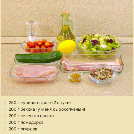
250 г куриного филе (2 штуки)
200 г бекона (у меня сырокопченый)
200 г зеленого салата
200 г помидоров
200 г огурцов