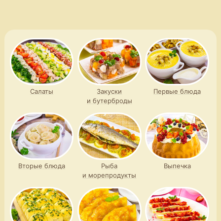
огурцами и орехами
запеченным куриным филе
и пармезаном
Салаты
Закуски
Первые блюда
и бутерброды
Вторые блюда
Рыба
Выпечка
и морепродукты