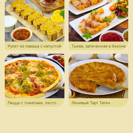
Рулет из лаваша с капустой
Тыква, запеченная в беконе
Пицца с томатами, песто
Ленивый Тарт Татен
и моцареллой