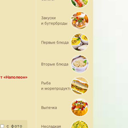
Закуски
и бутерброды
Первые блюда
Вторые блюда
т «Наполеон»
Рыба
и морепродукты
Выпечка
с фото
Несладкая