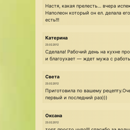
Настя, какая прелесть… вчера испе
Наполеон который он ел. делала ег
есть!!!
Катерина
23.02.2012
Сделала! Рабочий день на кухне пр
и благоухает — ждет мужа с работы
Света
23.02.2012
Приготовила по вашему рецепту.Оче
первый и последний раз)))
Оксана
23.02.2012
торт просто чудо!!! спасибо за вол