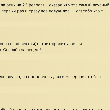
кла отцу на 23 февраля… сказал что эта самый вкусный
о первый раз и сразу все получилось… спасибо что ты
овела практически)) стоит пропитывается
. Спасибо за рецепт!
нь вкусно, но оооооочень долго.Наверное это был
шебный рецепт, не ожидала что получится настолько