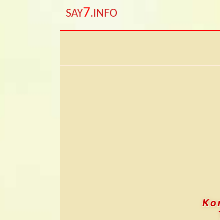
7
SAY
.INFO
Ко