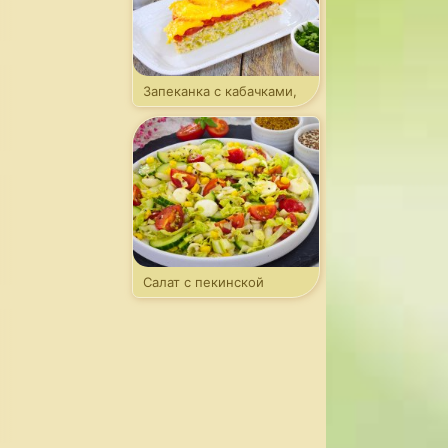
Запеканка с кабачками,
фаршем и томатами
Салат с пекинской
капустой и моцареллой