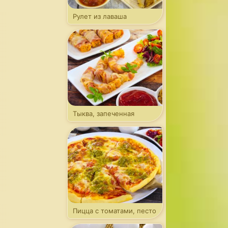
Рулет из лаваша
с капустой
Тыква, запеченная
в беконе
Пицца с томатами, песто
и моцареллой