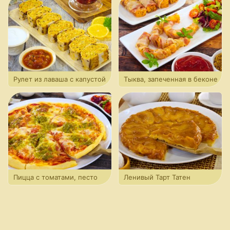
Рулет из лаваша с капустой
Тыква, запеченная в беконе
Пицца с томатами, песто
Ленивый Тарт Татен
и моцареллой