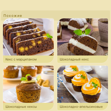
Похожие
Кекс с марципаном
Шоколадный кекс
и клюквой
с творожным кремом
Шоколадные кексы
Шоколадно-апельсиновые