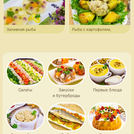
Заливная рыба
Рыба с картофелем,
запеченные в «рукаве»
Салаты
Закуски
Первые блюда
и бутерброды