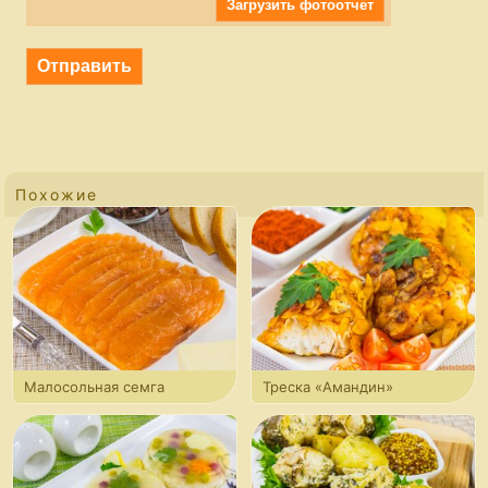
Настя
Загрузить фотоотчет
elenusca, большое спасибо Вам за отзыв! Очень
рада, что рецепт пригодился.:)
Похожие
Малосольная семга
Треска «Амандин»