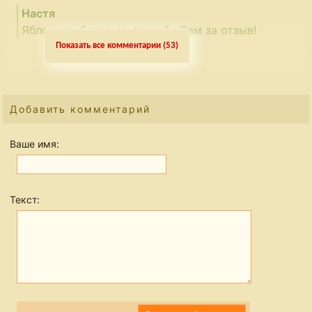
Настя
Яблонька, большое спасибо Вам за отзыв!
Показать все комментарии (53)
Юлия
Делала маринад по этому рецепту.
Да, очень вкусно получилось.
Добавить комментарий
Прекрасное сочетание приправ, специй.
Спасибо!
Ваше имя:
Настя
Юлия, большое спасибо Вам за отзыв!
Текст:
elenusca
Я приготовила скумбрию, нам так было вкусно
что не могу передать словами, она будет часто
у нас на столе, спасибо Настя .