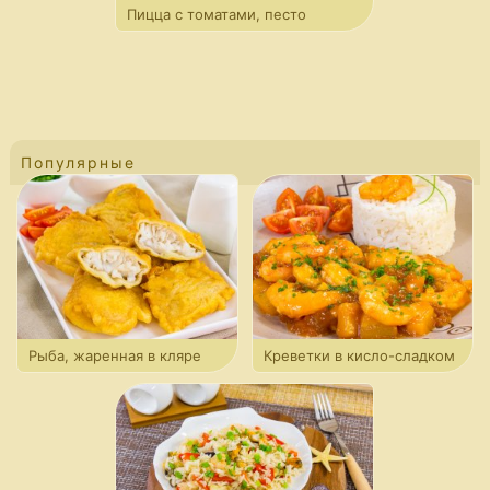
Пицца с томатами, песто
и моцареллой
Популярные
Рыба, жаренная в кляре
Креветки в кисло-сладком
соусе