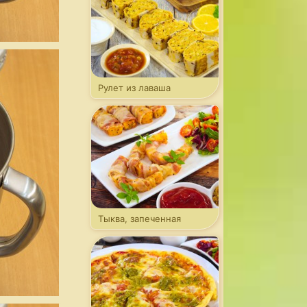
Рулет из лаваша
с капустой
Тыква, запеченная
в беконе