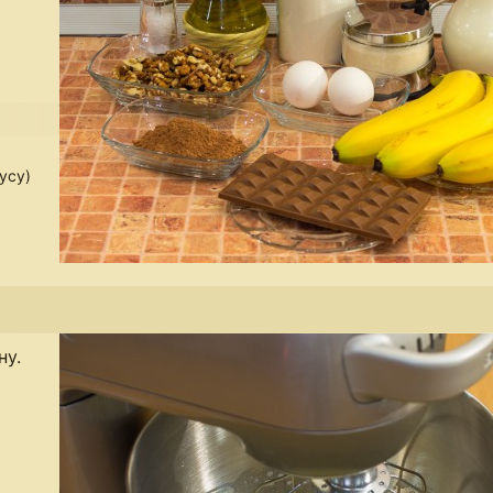
усу)
ну.