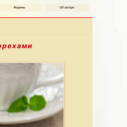
Форумы
Об авторе
 орехами