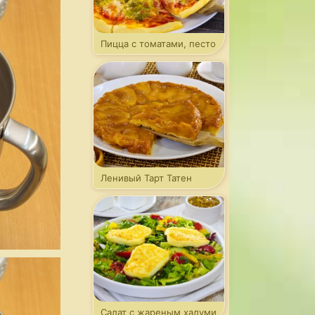
Пицца с томатами, песто
и моцареллой
Ленивый Тарт Татен
Салат с жареным халуми