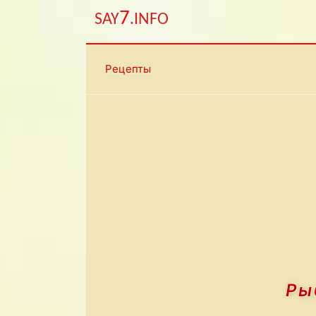
7
SAY
.INFO
Рецепты
Ры