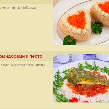
0 мл сливок 33–35%, соль;
омидо­рами и песто
г лука, 50 г соуса песто, лимон,