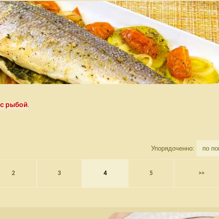
 с рыбой
.
Упорядоченно:
2
3
4
5
>>