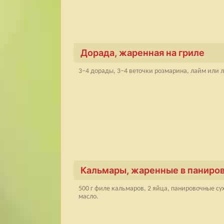
Дорада, жаренная на гриле
3–4 дорады, 3–4 веточки розмарина, лайм или л
Кальмары, жаренные в паниро
500 г филе кальмаров, 2 яйца, панировочные сух
масло.