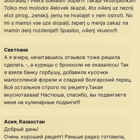
Sobralasj i v4era sdelala!!! Super!!! Takaja vkusnjashka!!!
Tolko moi molodoi 4elovek skazal, 4to o4enj uz neznij
etot pirog…zenskij. jemu ne hvatajet v nem ostroti. No
mi s mamoi vse uze slopalji..teperj u menja zakaz na
mamin denj rozdenija!!! Spasibo, o4enj vkusno!!!
Светлана
А я вчера, начитавшись отзывов тоже решила
сделать -, а курицы с брокколи не оказалось! Так
я взяла банку горбушу, добавила кусочки
малосоленой форели и сладкий болгарский перец.
Всё остальное строго по рецепту.Такая
вкуснотааааа! Настюша, спасибо, вы подвигаете
меня на кулинарные подвиги!!!
Асия, Казахстан
Добрый день!
Очень хороший рецепт! Раньше редко готовила,