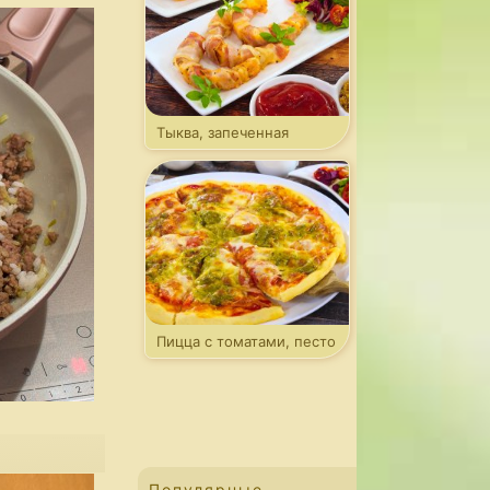
Тыква, запеченная
в беконе
Пицца с томатами, песто
и моцареллой
Популярные