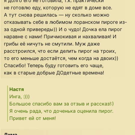
я долго его не готовила, т.к. практически
не готовлю еду, которую не едят в доме все.
А тут снова решилась — ну сколько можно
отказывать себе в любимом лоранском пироге из-
за одной привереды)) И о чудо! Дочка ела пирог
наравне с нами! Причмокивая и нахваливая! И
грибы её ничуть не смутили. Муж даже
расстроился, что если делить пирог на троих,
то его меньше достаётся, чем когда на двоих))
Спасибо! Теперь буду готовить его чаще,
как в старые добрые ДОдетные времена!
Настя
Инга, :)))
Большое спасибо вам за отзыв и рассказ!:)
Я очень рада, что доченька оценила пирог.
Привет ей от меня!
Дима