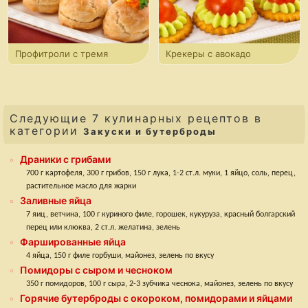
Профитроли с тремя
Крекеры с авокадо
вариантами начинки
и помидорами черри
Следующие 7 кулинарных рецептов в
категории
Закуски и бутерброды
Драники с грибами
700 г картофеля, 300 г грибов, 150 г лука, 1-2 ст.л. муки, 1 яйцо, соль, перец,
растительное масло для жарки
Заливные яйца
7 яиц, ветчина, 100 г куриного филе, горошек, кукуруза, красный болгарский
перец или клюква, 2 ст.л. желатина, зелень
Фаршированные яйца
4 яйца, 150 г филе горбуши, майонез, зелень по вкусу
Помидоры с сыром и чесноком
350 г помидоров, 100 г сыра, 2-3 зубчика чеснока, майонез, зелень по вкусу
Горячие бутерброды с окороком, помидорами и яйцами