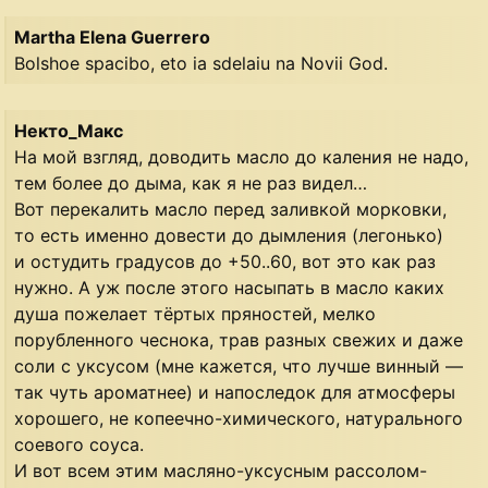
Martha Elena Guerrero
Bolshoe spacibo, eto ia sdelaiu na Novii God.
Некто_Макс
На мой взгляд, доводить масло до каления не надо,
тем более до дыма, как я не раз видел…
Вот перекалить масло перед заливкой морковки,
то есть именно довести до дымления (легонько)
и остудить градусов до +50..60, вот это как раз
нужно. А уж после этого насыпать в масло каких
душа пожелает тёртых пряностей, мелко
порубленного чеснока, трав разных свежих и даже
соли с уксусом (мне кажется, что лучше винный —
так чуть ароматнее) и напоследок для атмосферы
хорошего, не копеечно-химического, натурального
соевого соуса.
И вот всем этим масляно-уксусным рассолом-