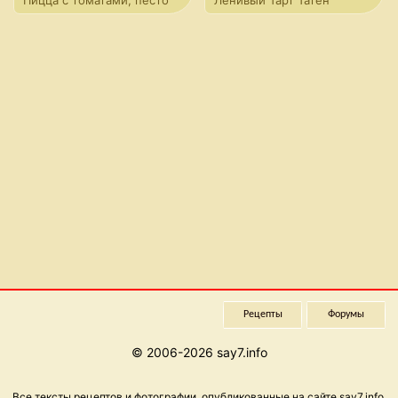
Пицца с томатами, песто
Ленивый Тарт Татен
и моцареллой
Рецепты
Форумы
© 2006-2026 say7.info
Все тексты рецептов и фотографии, опубликованные на сайте say7.info,