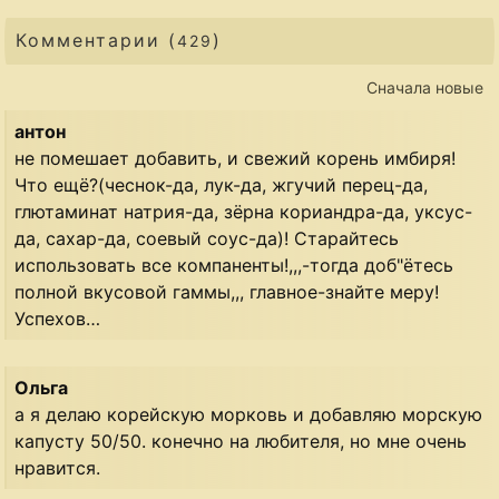
Комментарии (
)
429
Сначала новые
антон
не помешает добавить, и свежий корень имбиря!
Что ещё?(чеснок-да, лук-да, жгучий перец-да,
глютаминат натрия-да, зёрна кориандра-да, уксус-
да, сахар-да, соевый соус-да)! Старайтесь
использовать все компаненты!,,,-тогда доб"ётесь
полной вкусовой гаммы,,, главное-знайте меру!
Успехов…
Ольга
а я делаю корейскую морковь и добавляю морскую
капусту 50/50. конечно на любителя, но мне очень
нравится.