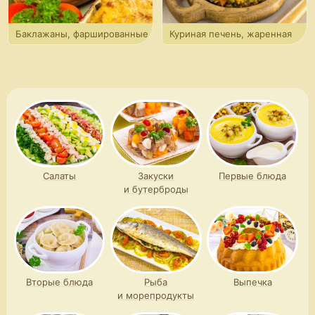
Баклажаны, фаршированные
Куриная печень, жаренная
гречкой, грибами и беконом
с баклажанами
Салаты
Закуски
Первые блюда
и бутерброды
Вторые блюда
Рыба
Выпечка
и морепродукты