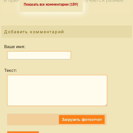
Показать все комментарии (189)
Но оба варианта нравятся очень!
В очередной раз спасибо, Настя ❤
Настя
Добавить комментарий
Лёля, большое спасибо за отзыв!
Ваше имя:
Інна
Вкусно
Текст:
Настя
Інна, спасибо.
Загрузить фотоотчет