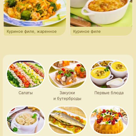
Куриное филе, жаренное
Куриное филе
с брюссельской капустой
и брюссельская капуста
под соусом бешамель
Салаты
Закуски
Первые блюда
и бутерброды