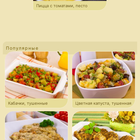
Пицца с томатами, песто
и моцареллой
Популярные
Кабачки, тушенные
Цветная капуста, тушенная
с болгарским перцем
с баклажанами и сосисками