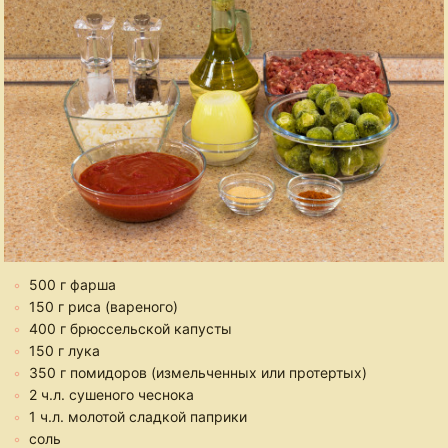
500 г фарша
150 г риса (вареного)
400 г брюссельской капусты
150 г лука
350 г помидоров (измельченных или протертых)
2 ч.л. сушеного чеснока
1 ч.л. молотой сладкой паприки
соль