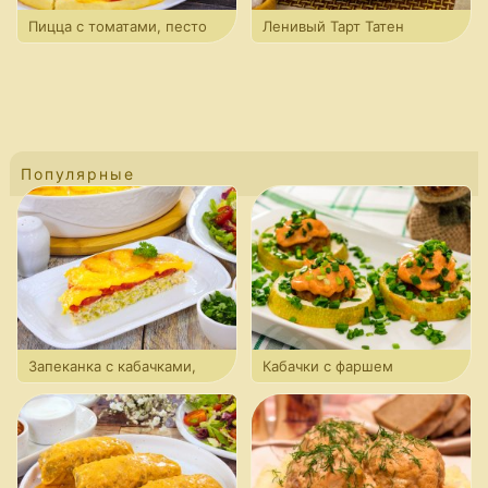
Пицца с томатами, песто
Ленивый Тарт Татен
и моцареллой
Популярные
Запеканка с кабачками,
Кабачки с фаршем
фаршем и томатами
в сметанно-томатном соусе