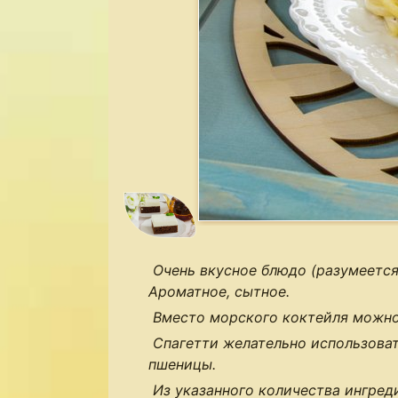
Очень вкусное блюдо (разумеется
Ароматное, сытное.
Вместо морского коктейля можно
Спагетти желательно использоват
пшеницы.
Из указанного количества ингред