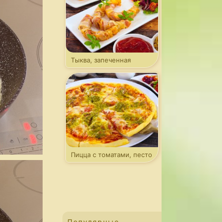
Тыква, запеченная
в беконе
Пицца с томатами, песто
и моцареллой
Популярные