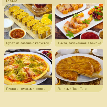
Новые
Рулет из лаваша с капустой
Тыква, запеченная в беконе
Пицца с томатами, песто
Ленивый Тарт Татен
и моцареллой