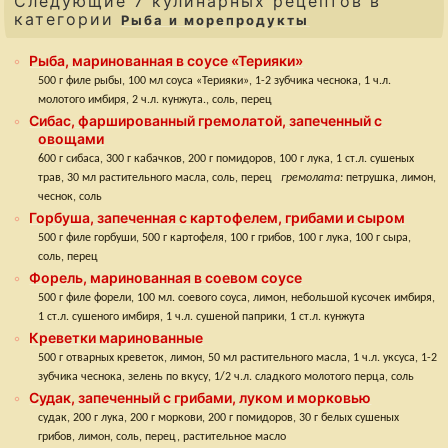
Следующие 7 кулинарных рецептов в
категории
Рыба и морепродукты
Рыба, маринованная в соусе «Терияки»
500 г филе рыбы, 100 мл соуса «Терияки», 1-2 зубчика чеснока, 1 ч.л.
молотого имбиря, 2 ч.л. кунжута., соль, перец
Сибас, фаршированный гремолатой, запеченный с
овощами
600 г сибаса, 300 г кабачков, 200 г помидоров, 100 г лука, 1 ст.л. сушеных
трав, 30 мл растительного масла, соль, перец
гремолата:
петрушка, лимон,
чеснок, соль
Горбуша, запеченная с картофелем, грибами и сыром
500 г филе горбуши, 500 г картофеля, 100 г грибов, 100 г лука, 100 г сыра,
соль, перец
Форель, маринованная в соевом соусе
500 г филе форели, 100 мл. соевого соуса, лимон, небольшой кусочек имбиря,
1 ст.л. сушеного имбиря, 1 ч.л. сушеной паприки, 1 ст.л. кунжута
Креветки маринованные
500 г отварных креветок, лимон, 50 мл растительного масла, 1 ч.л. уксуса, 1-2
зубчика чеснока, зелень по вкусу, 1/2 ч.л. сладкого молотого перца, соль
Судак, запеченный с грибами, луком и морковью
судак, 200 г лука, 200 г моркови, 200 г помидоров, 30 г белых сушеных
грибов, лимон, соль, перец, растительное масло