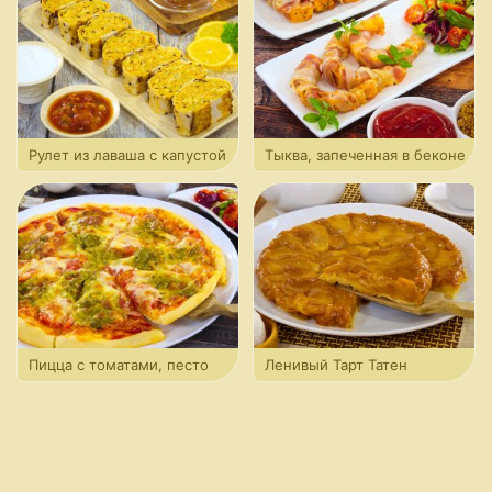
Рулет из лаваша с капустой
Тыква, запеченная в беконе
Пицца с томатами, песто
Ленивый Тарт Татен
и моцареллой