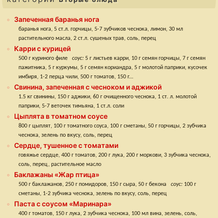
Запеченная баранья нога
баранья нога, 5 ст.л. горчицы, 5-7 зубчиков чеснока, лимон, 30 мл
растительного масла, 2 ст.л. сушеных трав, соль, перец
Карри с курицей
500 г куриного филе
соус:
5 г листьев карри, 10 г семян горчицы, 7 г семян
пажитника, 5 г куркумы, 5 г семян кориандра, 5 г молотой паприки, кусочек
имбиря, 1-2 перца чили, 500 г томатов, 150 г...
Свинина, запеченная с чесноком и аджикой
1.5 кг свинины, 150 г аджики, 60 г очищенного чеснока, 1 ст. л. молотой
паприки, 5-7 веточек тимьяна, 1 ст.л. соли
Цыплята в томатном соусе
800 г цыплят, 100 г томатного соуса, 100 г сметаны, 50 г горчицы, 2 зубчика
чеснока, зелень по вкусу, соль, перец
Сердце, тушенное с томатами
говяжье сердце, 400 г томатов, 200 г лука, 200 г моркови, 3 зубчика чеснока,
соль, перец, растительное масло
Баклажаны «Жар птица»
500 г баклажанов, 250 г помидоров, 150 г сыра, 50 г бекона
соус:
100 г
сметаны, 1-2 зубчика чеснока, зелень по вкусу, соль, перец
Паста с соусом «Маринара»
400 г томатов, 150 г лука, 2 зубчика чеснока, 100 мл вина, зелень, соль,