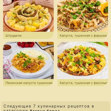
Штрудели
Капуста, тушенная с фаршем
и апельсинами
Пекинская капуста тушенная
Капуста, тушенная с фасолью
с куриным филе
и охотничьими колбасками
Следующие 7 кулинарных рецептов в
категории
Вторые блюда