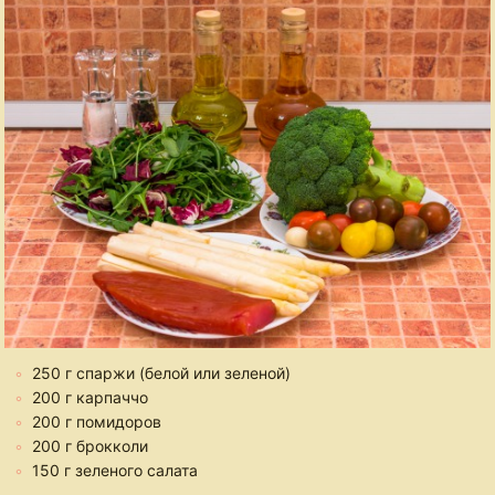
250 г спаржи (белой или зеленой)
200 г карпаччо
200 г помидоров
200 г брокколи
150 г зеленого салата