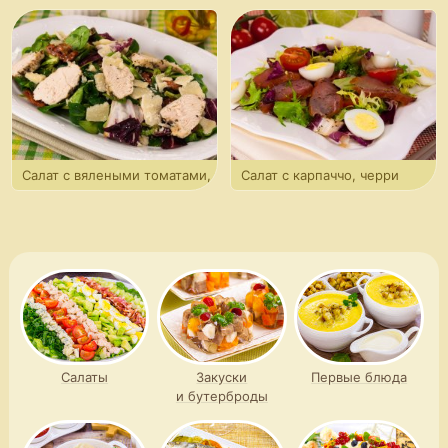
рукколой и спаржей
спаржей и яйцами
Салат с вялеными томатами,
Салат с карпаччо, черри
запеченным куриным филе
и ароматной заправкой
и пармезаном
Салаты
Закуски
Первые блюда
и бутерброды