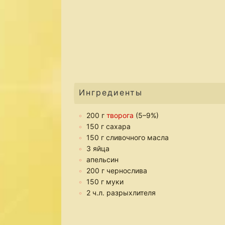
Ингредиенты
200 г
творога
(5–9%)
150 г сахара
150 г сливочного масла
3 яйца
апельсин
200 г чернослива
150 г муки
2 ч.л. разрыхлителя