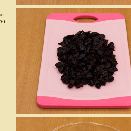
он
ь).