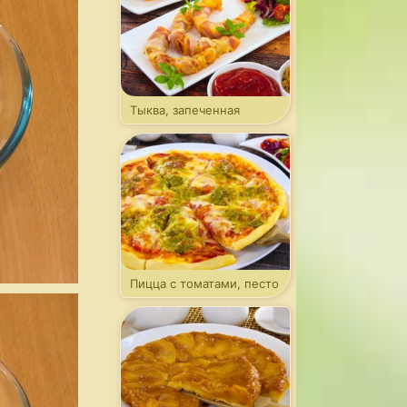
Тыква, запеченная
в беконе
Пицца с томатами, песто
и моцареллой