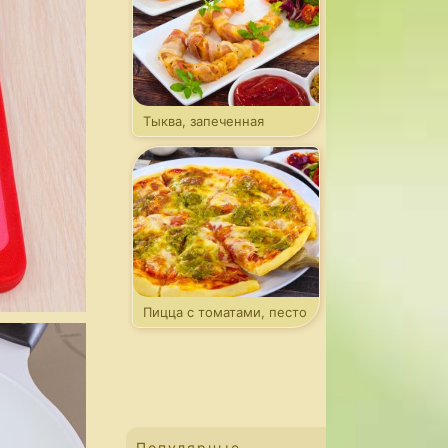
Тыква, запеченная
в беконе
Пицца с томатами, песто
и моцареллой
Популярные