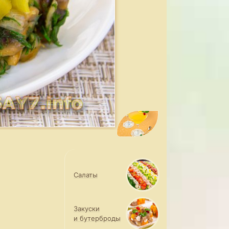
Салаты
Закуски
и бутерброды