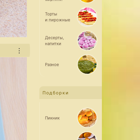
Торты
и пирожные
Десерты,
напитки
⋮
Разное
Подборки
Пикник