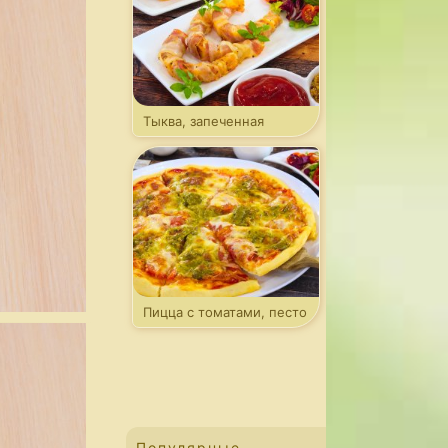
Тыква, запеченная
в беконе
Пицца с томатами, песто
и моцареллой
Популярные