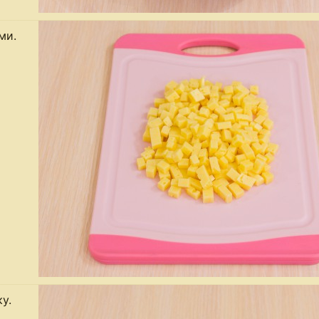
ми.
у.