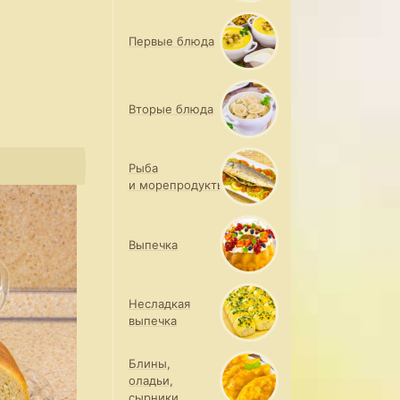
Первые блюда
Вторые блюда
Рыба
и морепродукты
Выпечка
Несладкая
выпечка
Блины,
оладьи,
сырники