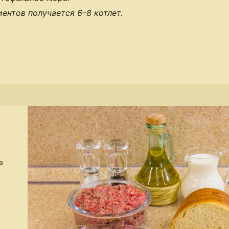
иентов получается
6–8 котлет
.
е