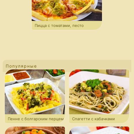
Пицца с томатами, песто
и моцареллой
Популярные
Пенне с болгарским перцем
Спагетти с кабачками
и брокколи
и шпинатом