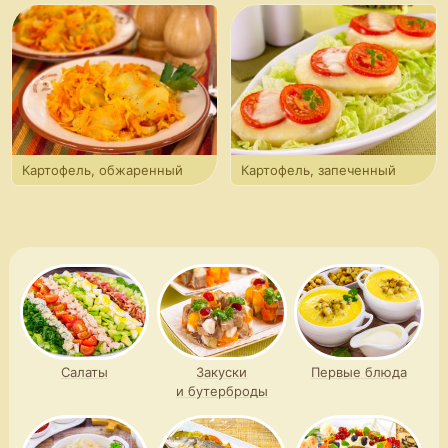
с сыром
с болгарским перцем
Картофель, обжаренный
Картофель, запеченный
с луком и морковью
с помидорами и сыром
Салаты
Закуски
Первые блюда
и бутерброды