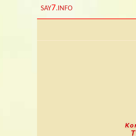
7
SAY
.INFO
Ко
Т