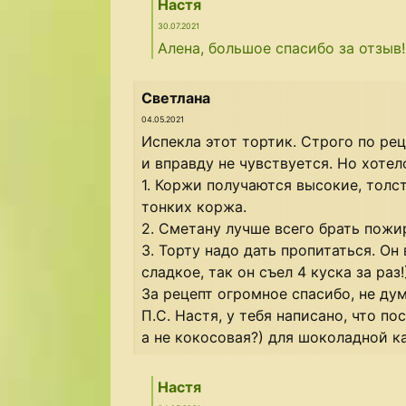
Настя
30.07.2021
Алена, большое спасибо за отзыв!
Светлана
04.05.2021
Испекла этот тортик. Строго по ре
и вправду не чувствуется. Но хоте
1. Коржи получаются высокие, толс
тонких коржа.
2. Сметану лучше всего брать пожир
3. Торту надо дать пропитаться. Он
сладкое, так он съел 4 куска за раз!
За рецепт огромное спасибо, не ду
П.С. Настя, у тебя написано, что 
а не кокосовая?) для шоколадной ка
Настя