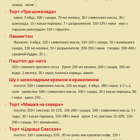
сахара
желе:
...
Торт «Три шоколада»
корж:
3 яйца, 100 г сахара, 70 мл молока, 30 г сливочного масла, 30 г
шоколада, 15 г какао-порошка, 7 г разрыхлителя, 150-170 г муки
мусс с
горьким шоколадом:
150 г горького...
Ламингтон
бисквит:
3 яйца, 120 г сливочного масла, 120-150 г сахара, 10 г ванильного
сахара, 130 мл молока, 10 г разрыхлителя, 200-250 г муки
глазурь:
300-400 г
сахарной пудры, 35 г...
Паштел-де-ната
250 г слоеного пресного теста
Крем:
250 мл молока, 200 г сахара, 100 мл
воды, 3 желтка, 30 г муки, палочка корицы, лимон
Шу с шоколадным кремом и кракелином
тесто:
100 г сливочного масла, 250 мл воды, 4 яйца, 180 г муки, 1/2 ч.л.
соли
кракелин:
100 г сливочного масла, 100 г сахара, 20 г какао-порошка, 80
г муки
крем:
250...
Торт «Мишка на севере»
тесто:
350 г сметаны 10-15%, 150-200 г сахара, 100 г сливочного масла, 5 г
соды, 30 г какао-порошка, 550-580 г муки
крем:
1 кг сметаны 15-20%, 150-
200 г сахара, 10 г ванильного...
Торт «Царица Савская»
тесто:
120 г шоколада 55%, 30 мл рома или крепкого кофе, 120 г