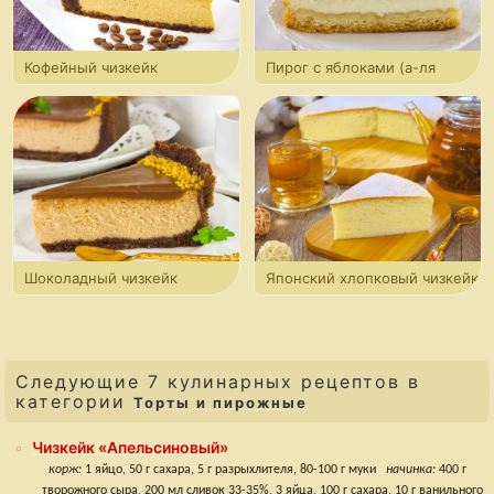
Кофейный чизкейк
Пирог с яблоками (а-ля
чизкейк)
Шоколадный чизкейк
Японский хлопковый чизкейк
Следующие 7 кулинарных рецептов в
категории
Торты и пирожные
Чизкейк «Апельсиновый»
корж:
1 яйцо, 50 г сахара, 5 г разрыхлителя, 80-100 г муки
начинка:
400 г
творожного сыра, 200 мл сливок 33-35%, 3 яйца, 100 г сахара, 10 г ванильного