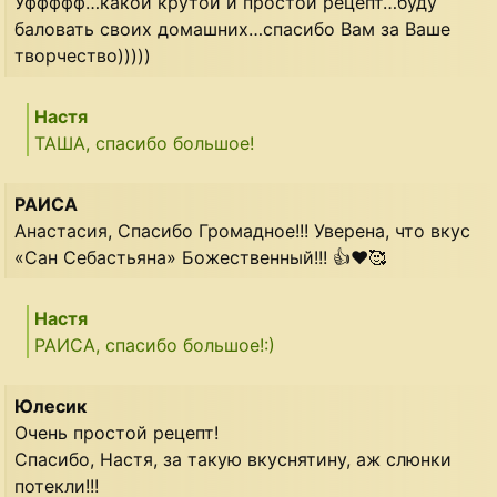
Уффффф…какой крутой и простой рецепт…буду
баловать своих домашних…спасибо Вам за Ваше
творчество)))))
Настя
ТАША, спасибо большое!
РАИСА
Анастасия, Спасибо Громадное!!! Уверена, что вкус
«Сан Себастьяна» Божественный!!! 👍❤🥰
Настя
РАИСА, спасибо большое!:)
Юлесик
Очень простой рецепт!
Спасибо, Настя, за такую вкуснятину, аж слюнки
потекли!!!