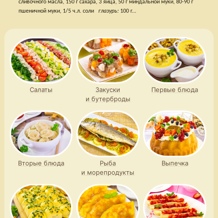
сливочного масла, 150 г сахара, 3 яйца, 50 г миндальной муки, 80-90 г
пшеничной муки, 1/5 ч.л. соли
глазурь:
100 г...
Салаты
Закуски
Первые блюда
и бутерброды
Вторые блюда
Рыба
Выпечка
и морепродукты