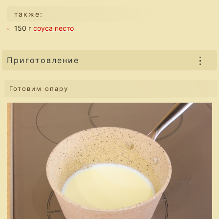
также:
150 г
соуса песто
⋮
Приготовление
Готовим опару