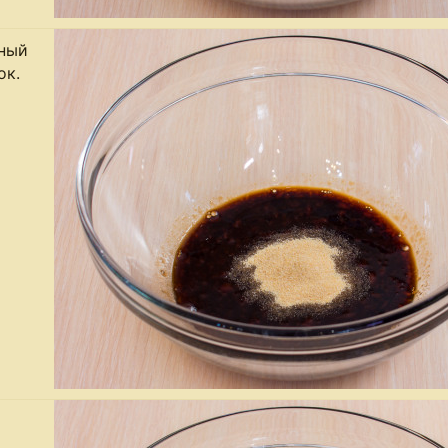
нный
ок.