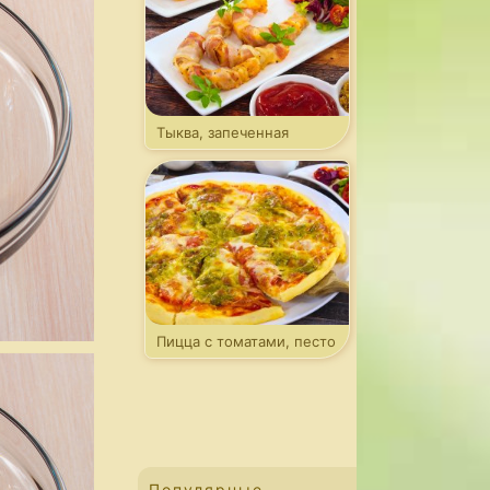
Тыква, запеченная
в беконе
Пицца с томатами, песто
и моцареллой
Популярные