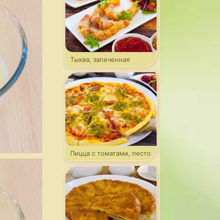
Тыква, запеченная
в беконе
Пицца с томатами, песто
и моцареллой