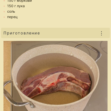
150 г моркови
150 г лука
соль
перец
⋮
Приготовление