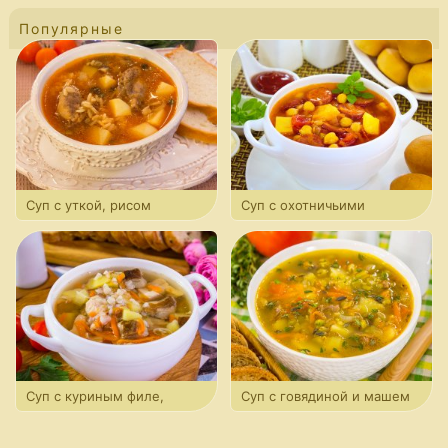
Популярные
Суп с уткой, рисом
Суп с охотничьими
и грибами
колбасками и нутом
Суп с куриным филе,
Суп с говядиной и машем
гречкой и грибами