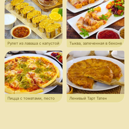
Рулет из лаваша с капустой
Тыква, запеченная в беконе
Пицца с томатами, песто
Ленивый Тарт Татен
и моцареллой