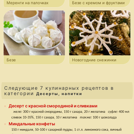
Меренги на палочках
Безе с кремом и фруктами
Безе
Новогодние снежинки
Следующие 7 кулинарных рецептов в
категории
Десерты, напитки
Десерт с красной смородиной и сливками
желе:
300 г красной смородины, 150 г сахара, 20 г желатина
суфле:
400 мл
сливок 33-35%, 150 г сахара, 10 г желатина
также:
100 г шоколада
Миндальные конфеты
150 г миндаля, 50-100 г сахарной пудры, 1 ст.л. лимонного сока, яичный