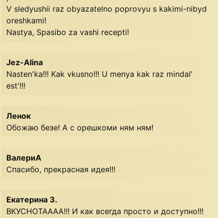
V sledyushii raz obyazatelno poprovyu s kakimi-nibyd
oreshkami!
Nastya, Spasibo za vashi recepti!
Jez-Alina
Nasten'ka!!! Kak vkusno!!! U menya kak raz mindal'
est'!!!
Ленок
Обожаю безе! А с орешкоми ням ням!
ВалериА
Спасибо, прекрасная идея!!!
Екатерина З.
ВКУСНОТАААА!!! И как всегда просто и доступно!!!