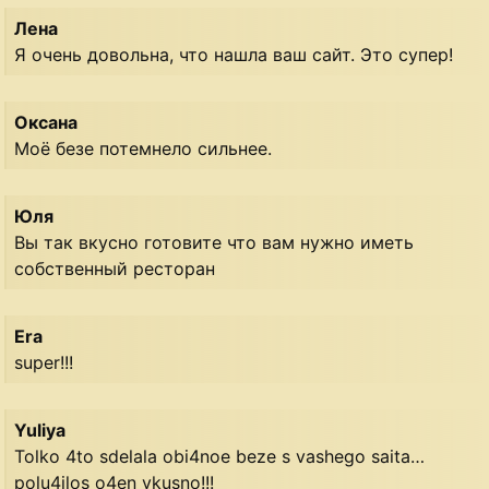
Лена
Я очень довольна, что нашла ваш сайт. Это супер!
Оксана
Моё безе потемнело сильнее.
Юля
Вы так вкусно готовите что вам нужно иметь
собственный ресторан
Era
super!!!
Yuliya
Tolko 4to sdelala obi4noe beze s vashego saita…
polu4ilos o4en vkusno!!!