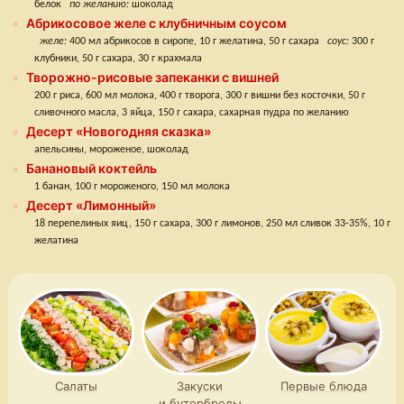
белок
по желанию:
шоколад
Абрикосовое желе с клубничным соусом
желе:
400 мл абрикосов в сиропе, 10 г желатина, 50 г сахара
соус:
300 г
клубники, 50 г сахара, 30 г крахмала
Творожно-рисовые запеканки с вишней
200 г риса, 600 мл молока, 400 г творога, 300 г вишни без косточки, 50 г
сливочного масла, 3 яйца, 150 г сахара, сахарная пудра по желанию
Десерт «Новогодняя сказка»
апельсины, мороженое, шоколад
Банановый коктейль
1 банан, 100 г мороженого, 150 мл молока
Десерт «Лимонный»
18 перепелиных яиц, 150 г сахара, 300 г лимонов, 250 мл сливок 33-35%, 10 г
желатина
Салаты
Закуски
Первые блюда
и бутерброды