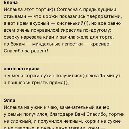
Елена
Испекла этот тортик)) Согласна с предыдущими
отзывами — что коржи показались твердоватыми,
а вот крем вкусный — кисленький))), но все равно
всем очень понравился! Украсила по-другому:
сверху нарезала киви и залила желе для торта,
по бокам — миндальные лепестки — красиво!
Спасибо за рецепт!
ангел катерина
а у меня коржи сухие получились((пекла 15 минут,
а пришлось грызть прямо(((
Элла
Испекла на ужин к чаю, замечательный вечер
у семьи получился, благодаря Вам! Спасибо, тортик
не сложный, и получился нежным, коржи не сухие
и не твердые, а очень даже мягкие, крем —