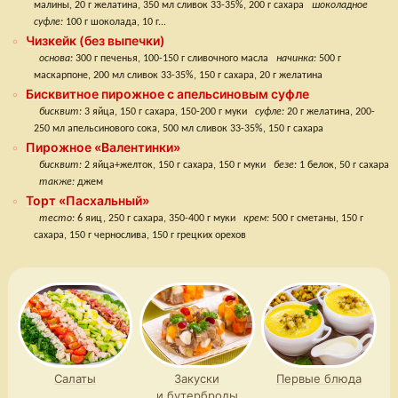
малины, 20 г желатина, 350 мл сливок 33-35%, 200 г сахара
шоколадное
суфле:
100 г шоколада, 10 г...
Чизкейк (без выпечки)
основа:
300 г печенья, 100-150 г сливочного масла
начинка:
500 г
маскарпоне, 200 мл сливок 33-35%, 150 г сахара, 20 г желатина
Бисквитное пирожное с апельсиновым суфле
бисквит:
3 яйца, 150 г сахара, 150-200 г муки
суфле:
20 г желатина, 200-
250 мл апельсинового сока, 500 мл сливок 33-35%, 150 г сахара
Пирожное «Валентинки»
бисквит:
2 яйца+желток, 150 г сахара, 150 г муки
безе:
1 белок, 50 г сахара
также:
джем
Торт «Пасхальный»
тесто:
6 яиц, 250 г сахара, 350-400 г муки
крем:
500 г сметаны, 150 г
сахара, 150 г чернослива, 150 г грецких орехов
Салаты
Закуски
Первые блюда
и бутерброды