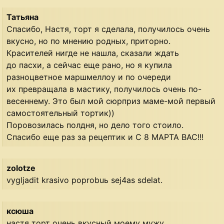
Татьяна
Спасибо, Настя, торт я сделала, получилось очень
вкусно, но по мнению родных, приторно.
Красителей нигде не нашла, сказали ждать
до пасхи, а сейчас еще рано, но я купила
разноцветное маршмеллоу и по очереди
их превращала в мастику, получилось очень по-
весеннему. Это был мой сюрприз маме-мой первый
самостоятельный тортик))
Поровозилась полдня, но дело того стоило.
Спасибо еще раз за рецептик и С 8 МАРТА ВАС!!!
zolotze
vygljadit krasivo poprobuь sej4as sdelat.
ксюша
настя торт очень вкусный моему мужу