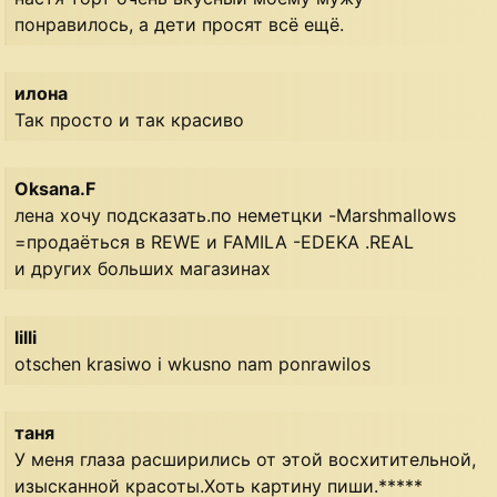
понравилось, а дети просят всё ещё.
илона
Так просто и так красиво
Oksana.F
лена хочу подсказать.по неметцки -Marshmallows
=продаёться в REWE и FAMILA -EDEKA .REAL
и других больших магазинах
lilli
otschen krasiwo i wkusno nam ponrawilos
таня
У меня глаза расширились от этой восхитительной,
изысканной красоты.Хоть картину пиши.*****