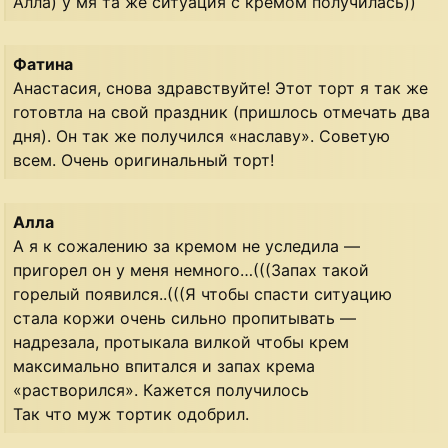
Алла) у мя та же ситуация с кремом получилась))
Фатина
Анастасия, снова здравствуйте! Этот торт я так же
готовтла на свой праздник (пришлось отмечать два
дня). Он так же получился «наславу». Советую
всем. Очень оригинальный торт!
Алла
А я к сожалению за кремом не уследила —
пригорел он у меня немного…(((Запах такой
горелый появился..(((Я чтобы спасти ситуацию
стала коржи очень сильно пропитывать —
надрезала, протыкала вилкой чтобы крем
максимально впитался и запах крема
«растворился». Кажется получилось
Так что муж тортик одобрил.