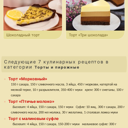
Шоколадный торт
Торт «Три шоколада»
с лимонным кремом
Следующие 7 кулинарных рецептов в
категории
Торты и пирожные
Торт «Морковный»
150 г сахара, 150 г сливочного масла, 3 яйца, 450 г моркови, натертой на
мелкой терке, 10 г разрыхлителя, 350-400 г муки
крем:
300 г сметаны, 100 г
сахара
Торт «Птичье молоко»
Бисквит:
4 яйца, 150 г сахара, 150 г муки
Суфле:
10 яиц, 300 г сахара, 200 г
сливочного масла, 200 мл молока, 30 г желатина, 1 столовая ложка муки
Торт с малиновым суфле
бисквит:
4 яйца, 150 г сахара, 150-200 г муки
малиновое суфле:
300 г