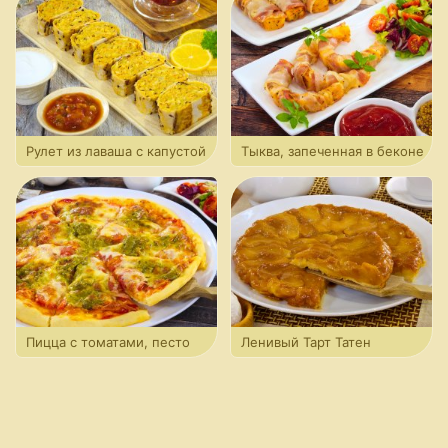
Рулет из лаваша с капустой
Тыква, запеченная в беконе
Пицца с томатами, песто
Ленивый Тарт Татен
и моцареллой