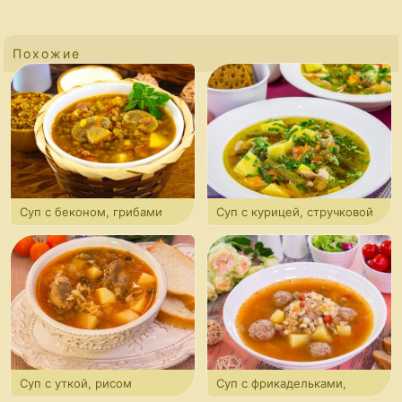
Похожие
Суп с беконом, грибами
Суп с курицей, стручковой
и машем
фасолью и грибами
Суп с уткой, рисом
Суп с фрикадельками,