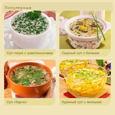
Популярные
Суп-пюре с шампиньонами
Сырный суп с белыми
и картофелем
грибами
Суп «Харчо»
Куриный суп с яичными
блинчиками