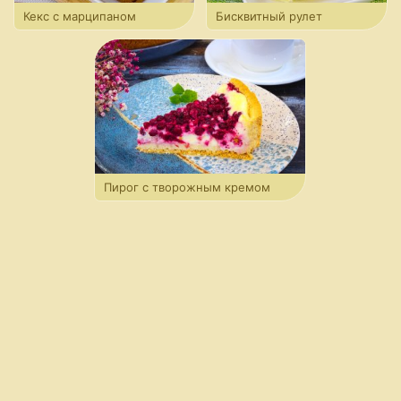
Кекс с марципаном
Бисквитный рулет
и брусникой
с брусничным суфле
Пирог с творожным кремом
и брусникой