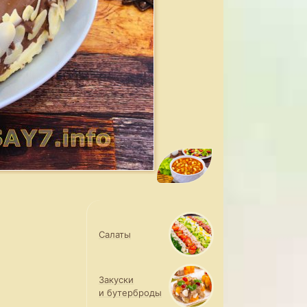
Салаты
Закуски
и бутерброды