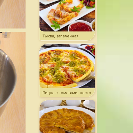
Тыква, запеченная
в беконе
Пицца с томатами, песто
и моцареллой