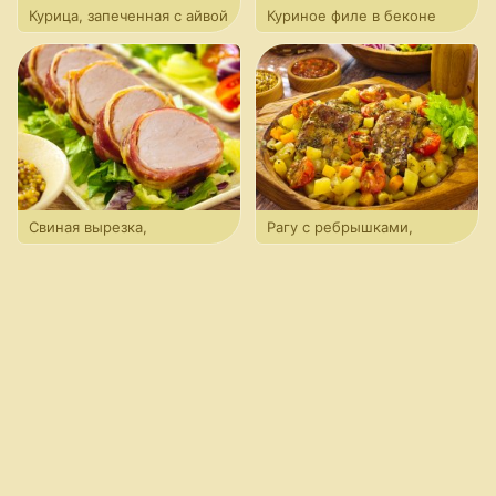
Курица, запеченная с айвой
Куриное филе в беконе
с овощами
Свиная вырезка,
Рагу с ребрышками,
маринованная в терияки,
картофелем и сельдереем
запеченая в беконе