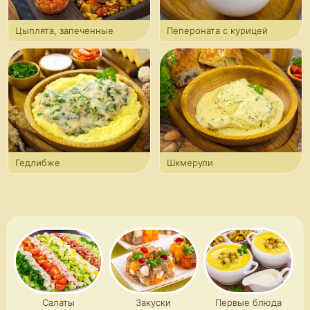
Цыплята, запеченные
Пепероната с курицей
с оливками и томатами
Гедлибже
Шкмерули
Салаты
Закуски
Первые блюда