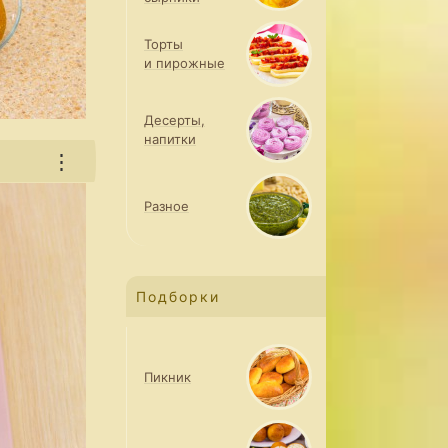
Торты
и пирожные
Десерты,
напитки
⋮
Разное
Подборки
Пикник