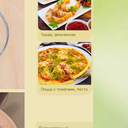
Тыква, запеченная
в беконе
Пицца с томатами, песто
и моцареллой
Популярные