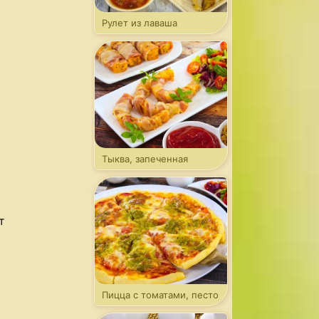
Рулет из лаваша
с капустой
Тыква, запеченная
в беконе
т
Пицца с томатами, песто
и моцареллой