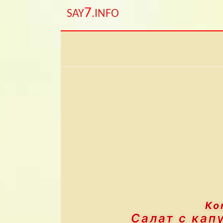
7
SAY
.INFO
Ко
Салат с кап