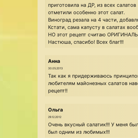
приготовила на ДР, из всех салато
отметили особенно этот салат.
Виноград резала на 4 части, добав
Кстати, сама капусту в салатах воо
НО этот рецепт считаю ОРИГИНАЛЬ
Настюша, спасибо! Всех благ!!!
Анна
30.05.2013
Так как я придерживаюсь принципов
любителям майонезных салатов нав
рецепт!!
Ольга
29.12.2012
Очень вкусный салатик!!! У меня бы
был одним из любимых!!!