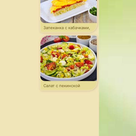
Запеканка с кабачками,
фаршем и томатами
Салат с пекинской
капустой и моцареллой