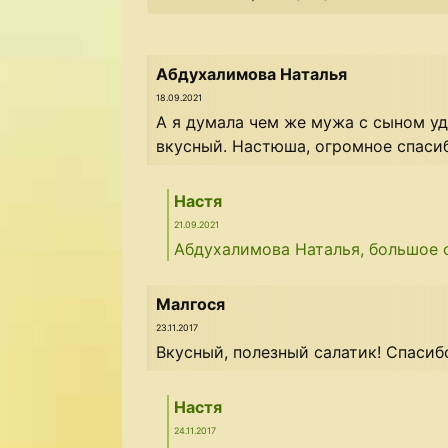
Абдухалимова Наталья
18.09.2021
А я думала чем же мужа с сыном уди
вкусный. Настюша, огромное спаси
Настя
21.09.2021
Абдухалимова Наталья, большое с
Малгося
23.11.2017
Вкусный, полезный салатик! Спасибо,
Настя
24.11.2017