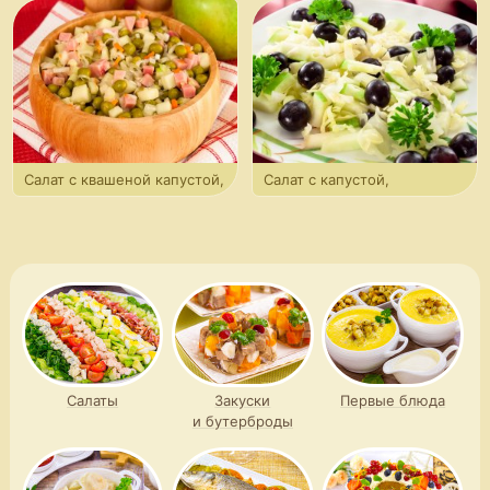
и апельсинами
сельдереем, яблоком
и морковью
Салат с квашеной капустой,
Салат с капустой,
ветчиной и яблоком
виноградом и яблоком
Салаты
Закуски
Первые блюда
и бутерброды