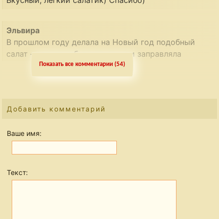
Эльвира
В прошлом году делала на Новый год подобный
салат — капуста белокочанная и заправляла
майонезом. Вот очень-очень пришелся по вкусу. И
Показать все комментарии (54)
в этом году лошадку встретим с таким же салатом,
как нельзя кстати. Спасибо, Настенька,
за вдохновение!
Добавить комментарий
Ваше имя:
Текст: