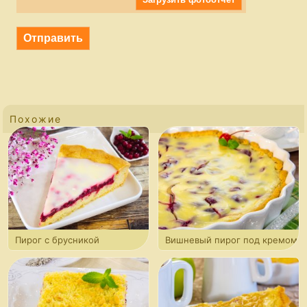
Похожие
Пирог с брусникой
Вишневый пирог под кремом
патисьер