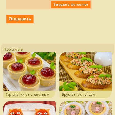
Загрузить фотоотчет
Похожие
Тарталетки с печеночным
Брускетта с тунцом
паштетом и гранатовым
и помидорами
желе