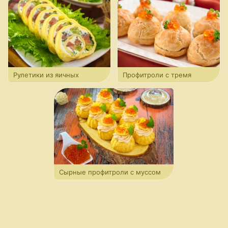
Рулетики из яичных
Профитроли с тремя
блинчиков с форелью
вариантами начинки
Сырные профитроли с муссом
из форели