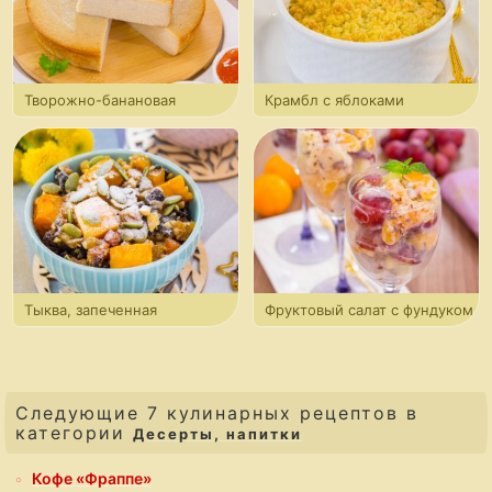
Творожно-банановая
Крамбл с яблоками
запеканка
и брусникой
Тыква, запеченная
Фруктовый салат с фундуком
с сухофруктами и орехами
и йогуртом
Следующие 7 кулинарных рецептов в
категории
Десерты, напитки
Кофе «Фраппе»