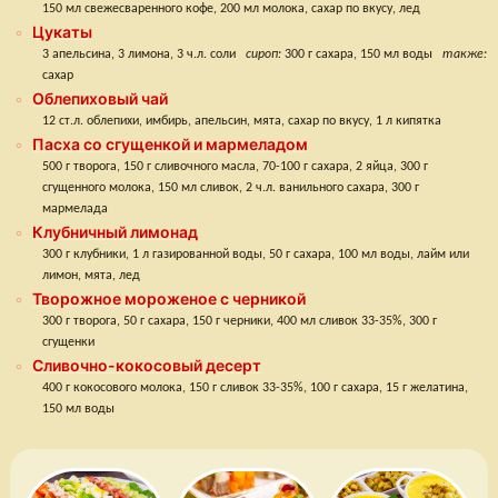
150 мл свежесваренного кофе, 200 мл молока, сахар по вкусу, лед
Цукаты
3 апельсина, 3 лимона, 3 ч.л. соли
сироп:
300 г сахара, 150 мл воды
также:
сахар
Облепиховый чай
12 ст.л. облепихи, имбирь, апельсин, мята, сахар по вкусу, 1 л кипятка
Пасха со сгущенкой и мармеладом
500 г творога, 150 г сливочного масла, 70-100 г сахара, 2 яйца, 300 г
сгущенного молока, 150 мл сливок, 2 ч.л. ванильного сахара, 300 г
мармелада
Клубничный лимонад
300 г клубники, 1 л газированной воды, 50 г сахара, 100 мл воды, лайм или
лимон, мята, лед
Творожное мороженое с черникой
300 г творога, 50 г сахара, 150 г черники, 400 мл сливок 33-35%, 300 г
сгущенки
Сливочно-кокосовый десерт
400 г кокосового молока, 150 г сливок 33-35%, 100 г сахара, 15 г желатина,
150 мл воды