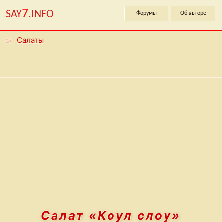
7
SAY
.INFO
Форумы
Об авторе
Салаты
Салат
«Коул слоу»