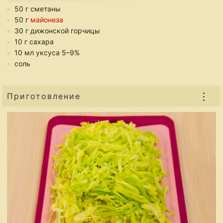
50 г сметаны
50 г
майонеза
30 г дижонской горчицы
10 г сахара
10 мл уксуса 5–9%
соль
⋮
Приготовление