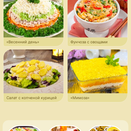
«Весенний день»
Фунчоза с овощами
и куриным филе
Салат с копченой курицей
«Мимоза»
и ананасами