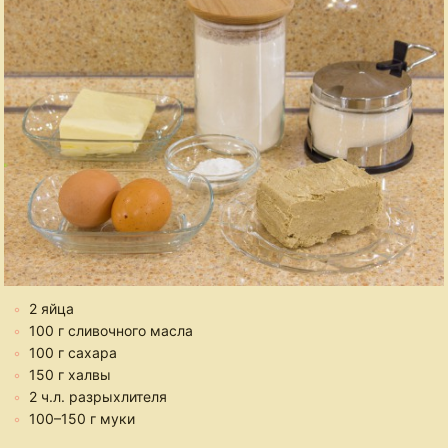
2 яйца
100 г сливочного масла
100 г сахара
150 г халвы
2 ч.л. разрыхлителя
100–150 г муки