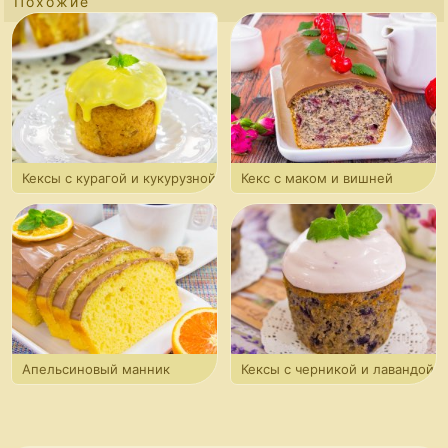
Похожие
восхитительный😋
Кексы с курагой и кукурузной
Кекс с маком и вишней
мукой
Настя
Дина, какой красавец! Большое спасибо за отзыв
и фото!
Апельсиновый манник
Кексы с черникой и лавандой