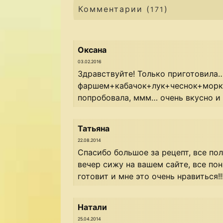
Комментарии (
)
171
Оксана
03.02.2016
Здравствуйте! Только приготовила
фаршем+кабачок+лук+чеснок+морко
попробовала, ммм… очень вкусно и 
Татьяна
22.08.2014
Спасибо большое за рецепт, все п
вечер сижу на вашем сайте, все пон
готовит и мне это очень нравиться!!
Натали
25.04.2014