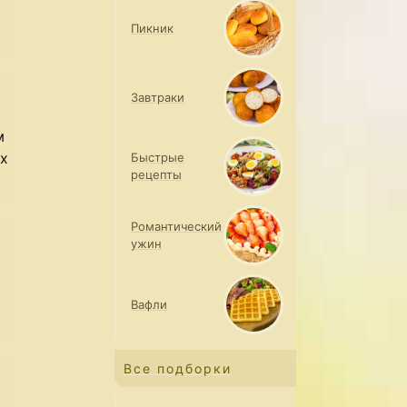
Пикник
Завтраки
м
их
Быстрые
рецепты
Романтический
ужин
Вафли
Все подборки