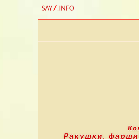
7
SAY
.INFO
Ко
Ракушки, фарши