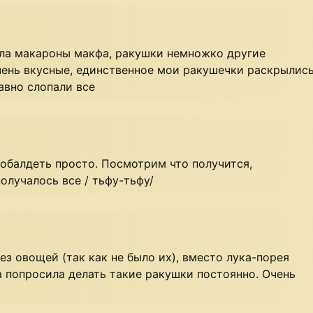
ла макароны макфа, ракушки немножко другие
чень вкусные, единственное мои ракушечки раскрылис
авно слопали все
- обалдеть просто. Посмотрим что получится,
олучалось все / тьфу-тьфу/
ез овощей (так как не было их), вместо лука-порея
 попросила делать такие ракушки постоянно. Очень