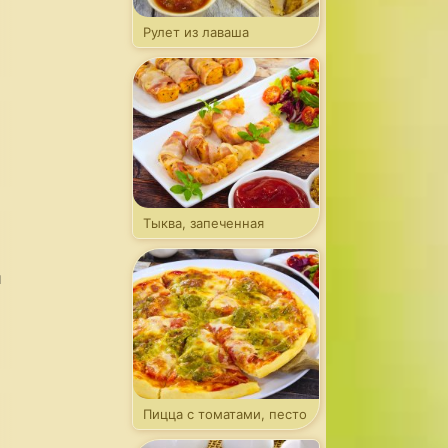
Рулет из лаваша
с капустой
Тыква, запеченная
в беконе
и
Пицца с томатами, песто
и моцареллой