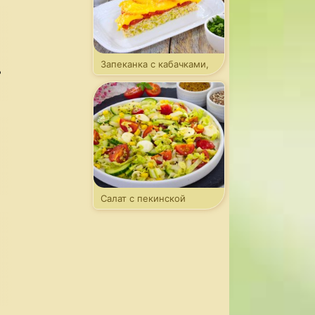
Запеканка с кабачками,
ь
фаршем и томатами
Салат с пекинской
капустой и моцареллой