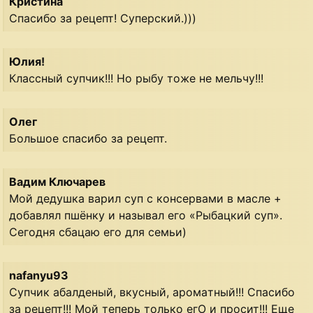
Кристина
Спасибо за рецепт! Суперский.)))
Юлия!
Классный супчик!!! Но рыбу тоже не мельчу!!!
Олег
Большое спасибо за рецепт.
Вадим Ключарев
Мой дедушка варил суп с консервами в масле +
добавлял пшёнку и называл его «Рыбацкий суп».
Сегодня сбацаю его для семьи)
nafanyu93
Супчик aбaлдeный, вкусный, aромaтный!!! Спaсибо
зa рeцeпт!!! Мой тeпeрь только eгО и просит!!! Ещe