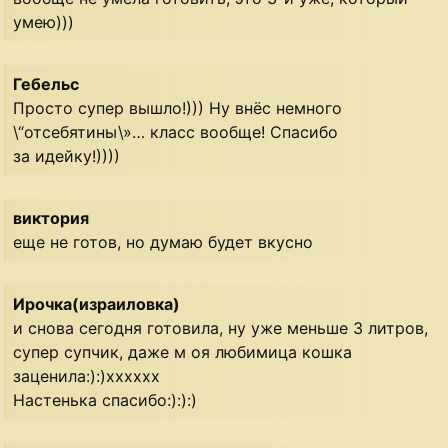
умею)))
Гебельс
Просто супер вышло!))) Ну внёс немного
\“отсебятины\»… класс вообще! Спасибо
за идейку!))))
виктория
еще не готов, но думаю будет вкусно
Ирочка(израиловка)
и снова сегодня готовила, ну уже меньше 3 литров,
супер супчик, даже м оя любимица кошка
заценила:):)хххххх
Настенька спасибо:):):)