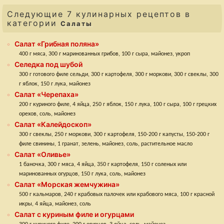
Следующие 7 кулинарных рецептов в
категории
Салаты
Салат «Грибная поляна»
400 г мяса, 300 г маринованных грибов, 100 г сыра, майонез, укроп
Селедка под шубой
300 г готового филе сельди, 300 г картофеля, 300 г моркови, 300 г свеклы, 300
г яблок, 150 г лука, майонез
Салат «Черепаха»
200 г куриного филе, 4 яйца, 250 г яблок, 150 г лука, 100 г сыра, 100 г грецких
орехов, соль, майонез
Салат «Калейдоскоп»
300 г свеклы, 250 г моркови, 300 г картофеля, 150-200 г капусты, 150-200 г
филе свинины, 1 гранат, зелень, майонез, соль, растительное масло
Салат «Оливье»
1 баночка, 300 г мяса, 4 яйца, 350 г картофеля, 150 г соленых или
маринованных огурцов, 150 г лука, соль, майонез
Салат «Морская жемчужина»
500 г кальмаров, 240 г крабовых палочек или крабового мяса, 100 г красной
икры, 4 яйца, майонез, соль
Салат с куриным филе и огурцами