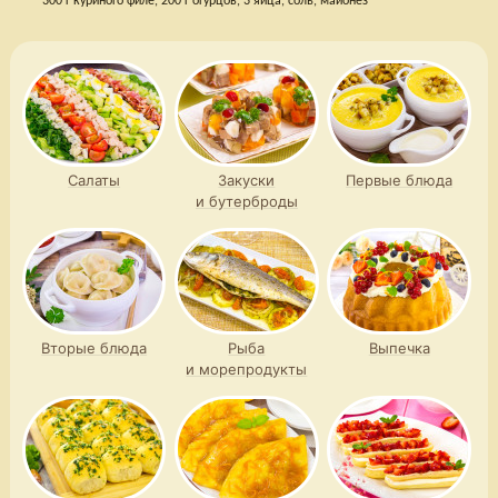
300 г куриного филе, 200 г огурцов, 3 яйца, соль, майонез
Салаты
Закуски
Первые блюда
и бутерброды
Вторые блюда
Рыба
Выпечка
и морепродукты