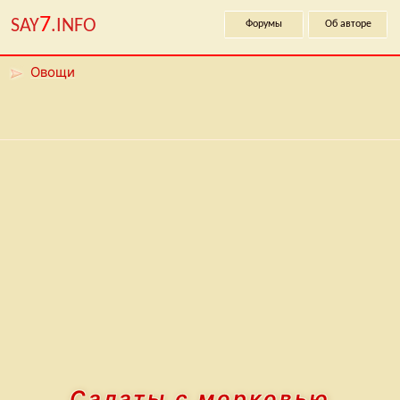
7
SAY
.INFO
Форумы
Об авторе
Овощи
Салаты с морковью