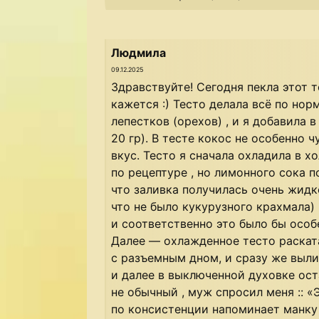
Людмила
09.12.2025
Здравствуйте! Сегодня пекла этот т
кажется :) Тесто делала всё по но
лепестков (орехов) , и я добавила 
20 гр). В тесте кокос не особенно 
вкус. Тесто я сначала охладила в х
по рецептуре , но лимонного сока п
что заливка получилась очень жидко
что не было кукурузного крахмала)
и соответственно это было бы особ
Далее — охлажденное тесто раскат
с разъемным дном, и сразу же выли
и далее в выключенной духовке оста
не обычный , муж спросил меня :: «
по консистенции напоминает манку 