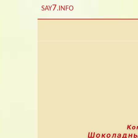
7
SAY
.INFO
Ко
Шоколадны