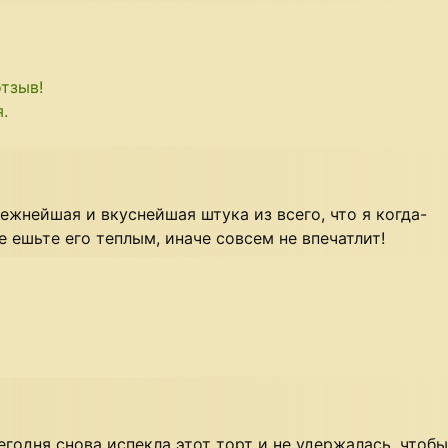
отзыв!
.
ежнейшая и вкуснейшая штука из всего, что я когда-
е ешьте его теплым, иначе совсем не впечатлит!
егодня снова испекла этот торт и не удержалась, чтобы