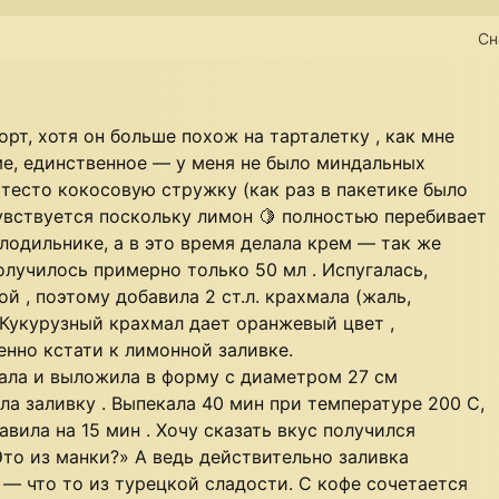
Сн
орт, хотя он больше похож на тарталетку , как мне
рме, единственное — у меня не было миндальных
в тесто кокосовую стружку (как раз в пакетике было
чувствуется поскольку лимон 🍋 полностью перебивает
олодильнике, а в это время делала крем — так же
олучилось примерно только 50 мл . Испугалась,
й , поэтому добавила 2 ст.л. крахмала (жаль,
 Кукурузный крахмал дает оранжевый цвет ,
енно кстати к лимонной заливке.
ала и выложила в форму с диаметром 27 см
ла заливку . Выпекала 40 мин при температуре 200 С,
вила на 15 мин . Хочу сказать вкус получился
Это из манки?» А ведь действительно заливка
— что то из турецкой сладости. С кофе сочетается