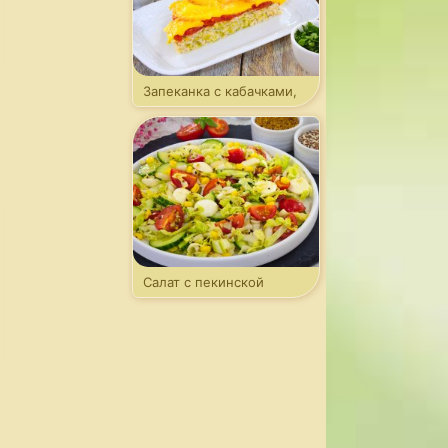
Запеканка с кабачками,
фаршем и томатами
Салат с пекинской
капустой и моцареллой