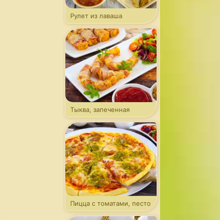
Рулет из лаваша
с капустой
Тыква, запеченная
в беконе
Пицца с томатами, песто
и моцареллой