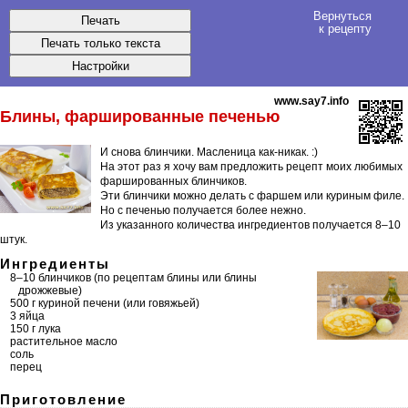
Вернуться
к рецепту
www.say7.info
Блины, фаршированные печенью
И снова блинчики. Масленица как-никак. :)
На этот раз я хочу вам предложить рецепт моих любимых
фаршированных блинчиков.
Эти блинчики можно делать с фаршем или куриным филе.
Но с печенью получается более нежно.
Из указанного количества ингредиентов получается
8–10
штук
.
Ингредиенты
8–10 блинчиков (по рецептам
блины
или
блины
дрожжевые
)
500 г куриной печени (или говяжьей)
3 яйца
150 г лука
растительное масло
соль
перец
Приготовление