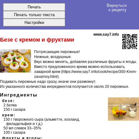
Вернуться
к рецепту
www.say7.info
Безе
с кремом и фруктами
Потрясающие пирожные!
Нежные, воздушные.
Вкус можно менять, добавляя различные фрукты и ягоды.
Вместо предложенного крема можно использовать
заварной крем
.
Подавать пирожные надо сразу, иначе они размокнут.
Из указанного количества ингредиентов получается около 20 пирожных.
Ингредиенты
безе:
2 белка
150 г сахара
крем:
150 г творожного сыра (альметте, хохланд,
филадельфия и т.д.)
50 мл сливок 33–35%
100 г сахара
фрукты и ягоды: