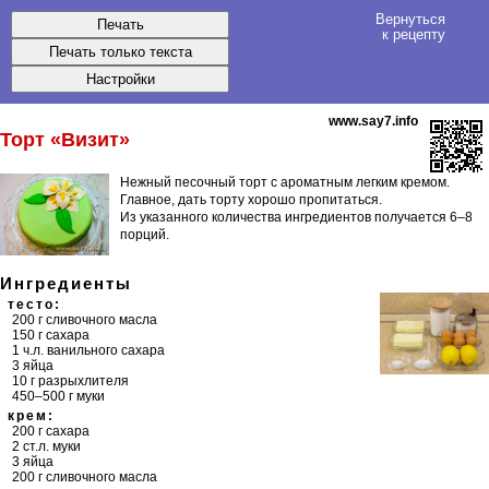
Вернуться
к рецепту
www.say7.info
Торт «Визит»
Нежный песочный торт с ароматным легким кремом.
Главное, дать торту хорошо пропитаться.
Из указанного количества ингредиентов получается
6–8
порций
.
Ингредиенты
тесто:
200 г сливочного масла
150 г сахара
1 ч.л. ванильного сахара
3 яйца
10 г разрыхлителя
450–500 г муки
крем:
200 г сахара
2 ст.л. муки
3 яйца
200 г сливочного масла